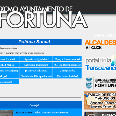
Select Lang
Política Social
ivos en esta área:
bre el nombre para acceder a sus opciones)
ismo Escolar]
[Agencia de Igualdad]
[Apoyo Embarazadas]
Salud Mental]
[Atención Temprana]
[C. Día Discapacitados]
cal de Mujeres]
[Estancias Diurnas]
[Inmigración]
Mujer]
[Residencia Discapacitados]
[Servicios Sociales]
ajo Social]
Concejal
Responsable:
Dña. Antonia Soler Bernal