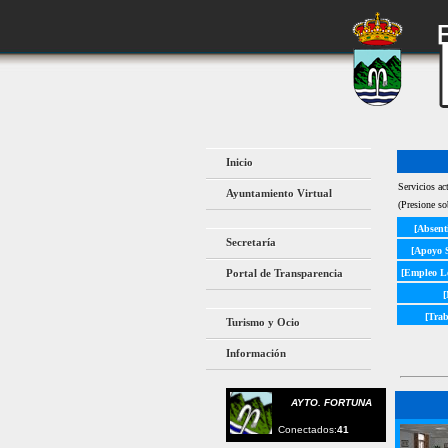
Inicio
Servicios act
Ayuntamiento Virtual
(Presione so
[Absent
Secretaría
[Apoyo 
Portal de Transparencia
[Empleo Lo
[
[Trab
Turismo y Ocio
Información
AYTO. FORTUNA
Conectados:
41