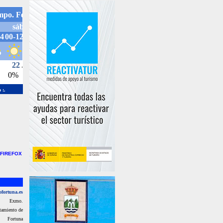
 :.
 FIREFOX
fortuna.es
Exmo.
tamiento de
Fortuna