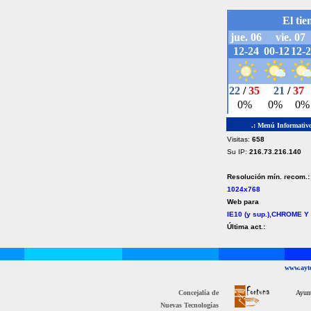
.: Menú Informativo
Visitas:
658
Su IP:
216.73.216.140
Resolución mín. recom.:
1024x768
Web para
IE10 (y sup.),CHROME Y
Última act.:
-o0o-
www.ayto
Concejalía de
Ayun
Nuevas Tecnologías