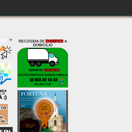
uage
▼