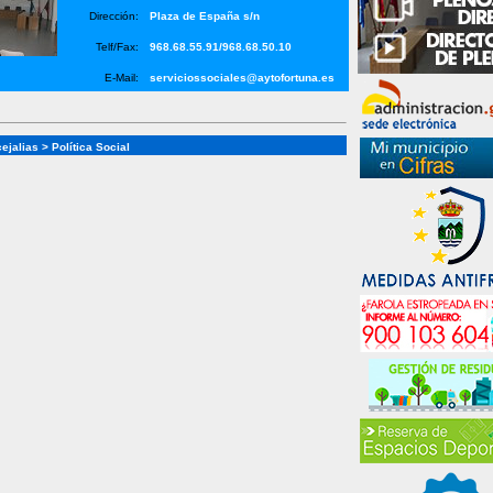
Dirección:
Plaza de España s/n
Telf/Fax:
968.68.55.91/968.68.50.10
E-Mail:
serviciossociales@aytofortuna.es
ejalias
>
Política Social