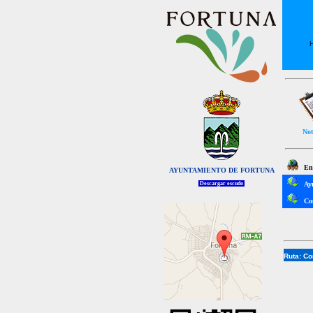
H
Not
Enl
AYUNTAMIENTO DE FORTUNA
Descargar escudo
Ay
Co
Ruta:
Co