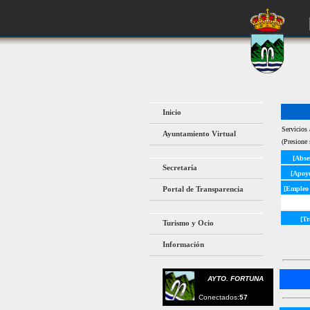
Inicio
Servicios 
Ayuntamiento Virtual
(Presione 
[Abse
Secretaría
[Apoy
Portal de Transparencia
[Empleo 
[Tr
Turismo y Ocio
Información
AYTO. FORTUNA
Conectados:
57