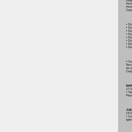
Diri
Hora
Hora
Carp
• Dí
• Dí
• Dí
• Dí
• Dí
• Dí
• Dí
• Dí
•
Cam
Reco
de e
Carp
MAR
17:0
• Ta
Plaz
JUE
19:0
• Co
Igle