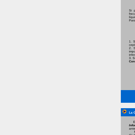
Si 
fre
líqu
Para
1. 
cepi
2. 
impo
infe
3. S
Cons
La 
Est
Inf
ante
No 