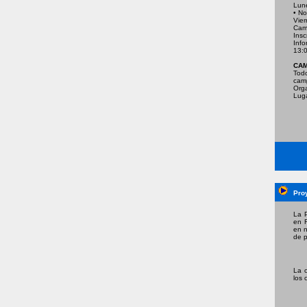
Lune
• No
Vier
Camp
Insc
Info
13:0
CAM
Todo
camp
Orga
Luga
Pro
La P
en 
en n
de p
La c
los 