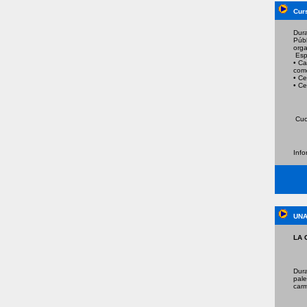
Cur
Dura
Públ
orga
Esp
• Ca
come
• Ce
• Ce
Cuot
Info
UNA
LA 
Dur
pale
carm