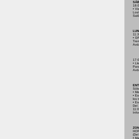
SÁB
18:
• Vi
Los/
Saló
LUN
11:3
• G
Tren
Avda
17:0
• Ll
Para
Avda
ENT
Sól
• Me
• Es
los 
• Es
Del 
11:0
Info
ZON
HOR
(Del
• M