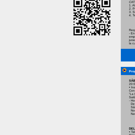
CAT
1.
2. 
3.
4.
Requ
- En
empa
jura
la c
Pro
SÁB
20:0
• In
Con 
“La 
Saló
- Ho
De l
Sába
Noch
Nav
DEL
• Ta