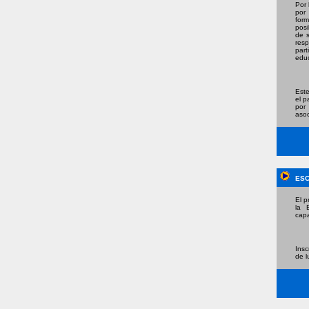
Por 
por
form
posi
de s
resp
part
educ
Este
el p
por
asoc
ESC
El p
la B
capa
Insc
de l