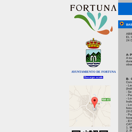
BAS
ABI
EL 
24 
A- 
A to
dura
obse
AYUNTAMIENTO DE FORTUNA
Descargar escudo
B- 
Cond
- La
(Ind
- Se
- Pa
- Lo
Indi
- Lo
foto
19:0
- Pa
hora
- El
CAT
1.
2. 