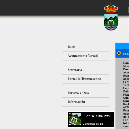
Inicio
CUR
Ayuntamiento Virtual
Con
Murc
Des
Secretaría
anim
bien
Portal de Transparencia
asoc
Fec
14/
Lug
Públ
Turismo y Ocio
Plaz
Cuo
Dur
Información
Pro
el T
Pro
espe
AYTO. FORTUNA
de c
Los
Inf
Conectados:
38
vier