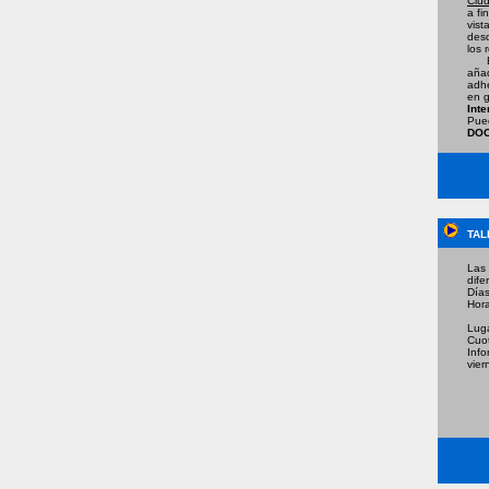
Ciu
a fi
vist
desd
los 
El 
aña
adhe
en g
Inte
Pue
DO
TAL
Las
dife
Días
Hora
20:
Luga
Cuot
Info
vier