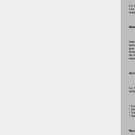
La c
Los
ataq
Mole
Ade
tama
que 
Esto
de 
trat
Acci
La C
redu
• Loc
• Arr
• Tra
• Tar
Rec